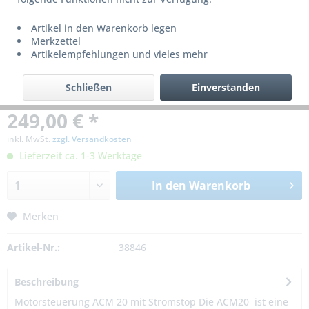
Artikel in den Warenkorb legen
Merkzettel
Artikelempfehlungen und vieles mehr
Schließen
Einverstanden
249,00 € *
inkl. MwSt.
zzgl. Versandkosten
Lieferzeit ca. 1-3 Werktage
In den
Warenkorb
Merken
Artikel-Nr.:
38846
Beschreibung
Motorsteuerung ACM 20 mit Stromstop Die ACM20 ist eine