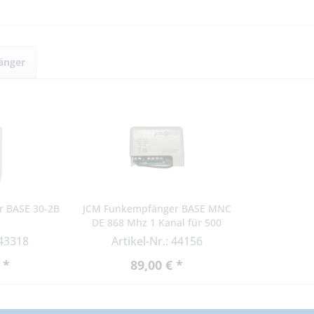
änger
 BASE 30-2B
JCM Funkempfänger BASE MNC
DE 868 Mhz 1 Kanal für 500
Benutzer
 43318
Artikel-Nr.: 44156
 *
89,00 € *