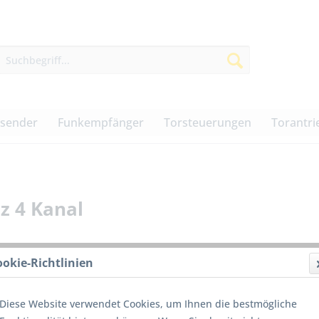
dsender
Funkempfänger
Torsteuerungen
Torantri
z 4 Kanal
ookie-Richtlinien
277,0
Diese Website verwendet Cookies, um Ihnen die bestmögliche
inkl. MwSt.
z