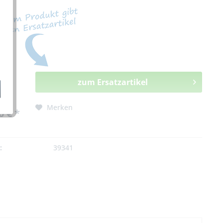
zum Ersatzartikel
Merken
0 € *
:
39341