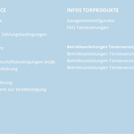
ICE
INFOS TORPRODUKTE
x
Garagentorkonfigurator
FAQ Torsteuerungen
d Zahlungsbedingungen
g
Betriebsanleitungen Torsteueru
ht
Betriebsanleitungen Torsteuerun
Betriebsanleitungen Torsteuerun
eschäftsbedingungen (AGB)
Betriebsanleitungen Torsteuer
rklärung
rdnung
orm zur Streitbeilegung