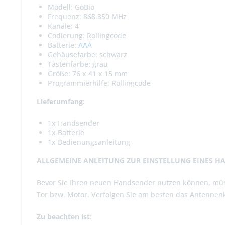
Modell: GoBio
Frequenz: 868.350 MHz
Kanäle: 4
Codierung: Rollingcode
Batterie:
AAA
Gehäusefarbe: schwarz
Tastenfarbe: grau
Größe: 76 x 41 x 15 mm
Programmierhilfe: Rollingcode
Lieferumfang:
1x Handsender
1x Batterie
1x Bedienungsanleitung
ALLGEMEINE ANLEITUNG ZUR EINSTELLUNG EINES H
Bevor Sie Ihren neuen Handsender nutzen können, müs
Tor bzw. Motor. Verfolgen Sie am besten das Antennenk
Zu beachten ist
: