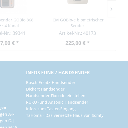
sender GOBio 868
JCM GOBio-e biometrischer
JCM 
z 4 Kanal
Sender
el-Nr.: 39341
Artikel-Nr.: 40173
7,00 € *
225,00 € *
INFOS FUNK / HANDSENDER
Bosch Ersatz-Handsender
Dickert Handsender
Handsender Fixcode einstellen
RUKU -und Ansonic Handsender
ngen
Info's zum Taster-Eingang
gen A-F
TaHoma - Das vernetzte Haus von Somfy
gen G-J
ungen M-W