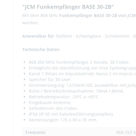
"JCM Funkempfänger BASE 30-2B"
Mit dem 868 MHz
Funkempfänger BASE 30-2B von JCM
werden.
Anwendbar für
: Rolltore - Schwingtore - Schiebetore - D
Technische Daten:
868.350 MHz Funkempfänger 2 Kanäle, 30 Codes.
Ermöglicht die Identifizierung von Free Systemgrup
Kanal 1 Relais im Impulsbetrieb; Kanal 2 im Impuls o
Speicher für 30 User.
Stromversorgung: 12/24VAC/DC auswählbar mit Jum
Ruhe-/ Betriebsstromaufnahme: 18mA / 80mA.
Betriebstemperatur: -20ºC a +85ºC.
Eingebaute Antenne.
Selbstlernen des Codes.
IP54 (IP 65 mit Kabeleinführungsstopfen).
Abmessungen: 125 x 80 x 35 mm.
Frequenz:
868.350 