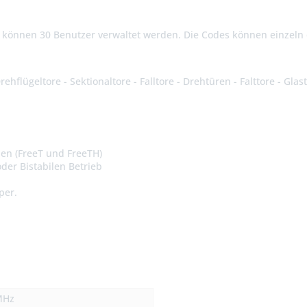
können 30 Benutzer verwaltet werden. Die Codes können einzeln o
rehflügeltore - Sektionaltore - Falltore - Drehtüren - Falttore - Gla
pen (FreeT und FreeTH)
der Bistabilen Betrieb
per.
MHz