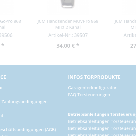
GoPro 868
JCM Handsender MUVPro 868
JCM Hand
nal
MHz 2 Kanal
MH
 39506
Artikel-Nr.: 39507
Artik
 *
34,00 € *
27
ICE
INFOS TORPRODUKTE
x
Garagentorkonfigurator
FAQ Torsteuerungen
d Zahlungsbedingungen
g
Betriebsanleitungen Torsteueru
ht
Betriebsanleitungen Torsteuerun
Betriebsanleitungen Torsteuerun
eschäftsbedingungen (AGB)
Betriebsanleitungen Torsteuer