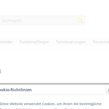
dsender
Funkempfänger
Torsteuerungen
Torantri
B
ookie-Richtlinien
89,00
Diese Website verwendet Cookies, um Ihnen die bestmögliche
inkl. MwSt.
z