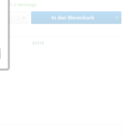
it ca. 1-3 Werktage
In den
Warenkorb
n
:
43318