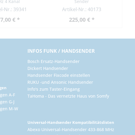
z 4 Kanal
Sender
el-Nr.: 39341
Artikel-Nr.: 40173
7,00 € *
225,00 € *
INFOS FUNK / HANDSENDER
Bosch Ersatz-Handsender
Dickert Handsender
Handsender Fixcode einstellen
RUKU -und Ansonic Handsender
ngen
Info's zum Taster-Eingang
gen A-F
TaHoma - Das vernetzte Haus von Somfy
gen G-J
ungen M-W
Universal-Handsender Kompatibilitätslisten
Abexo Universal-Handsender 433-868 MHz