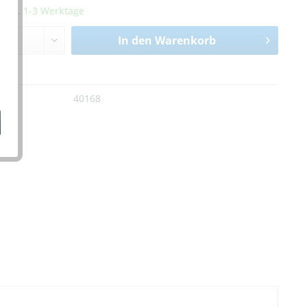
it ca. 1-3 Werktage
In den
Warenkorb
n
:
40168