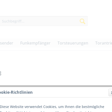
dsender
Funkempfänger
Torsteuerungen
Torantri
B
ookie-Richtlinien
69,50
Diese Website verwendet Cookies, um Ihnen die bestmögliche
inkl. MwSt.
z