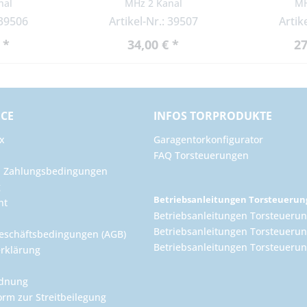
nal
MHz 2 Kanal
MH
 39506
Artikel-Nr.: 39507
Artik
 *
34,00 € *
27
ICE
INFOS TORPRODUKTE
x
Garagentorkonfigurator
FAQ Torsteuerungen
d Zahlungsbedingungen
g
Betriebsanleitungen Torsteueru
ht
Betriebsanleitungen Torsteuerun
Betriebsanleitungen Torsteuerun
eschäftsbedingungen (AGB)
Betriebsanleitungen Torsteuer
rklärung
rdnung
orm zur Streitbeilegung