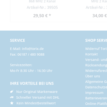
868 MHz 2 Kanal
MHz 2 Ka
Artikel-Nr.: 39505
Artikel-Nr.:
29,50 € *
34,00 €
SERVICE
SHOP SERV
E-Mail: info@torix.de
Widerruf Tori
Kontakt
Fax: 06187 / 480 9088
Versand- un
Servicezeiten:
Rücksendun
Mo-Fr 8:30 Uhr - 16:30 Uhr
Widerrufsrec
Über uns
Allgemeine G
IHRE VORTEILE BEI UNS
Datenschutze
Nur Original Markenware
Impressum
Schneller Versand mit DHL
Batterievero
Kein Mindestbestellwert
Online-Plattf