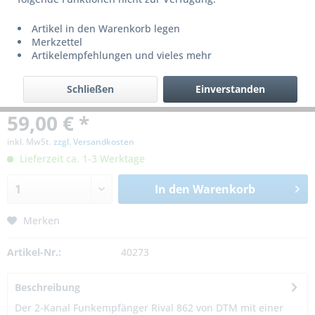
Artikel in den Warenkorb legen
Merkzettel
Artikelempfehlungen und vieles mehr
Schließen
Einverstanden
59,00 € *
inkl. MwSt.
zzgl. Versandkosten
Lieferzeit ca. 1-3 Werktage
In den
Warenkorb
Merken
Artikel-Nr.:
40273
Beschreibung
Der 2-Kanal Funkempfänger Rival 862 von DTM mit einer