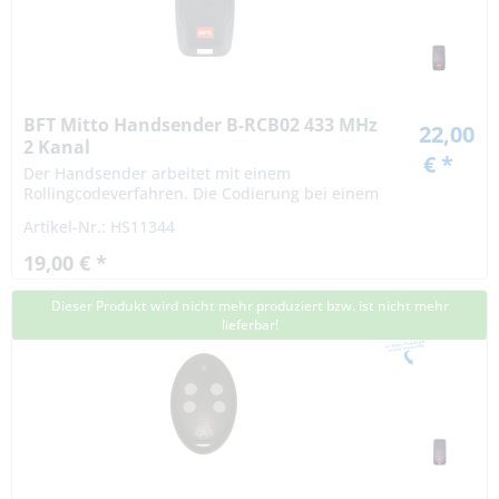
BFT Mitto Handsender B-RCB02 433 MHz
22,00
2 Kanal
€ *
Der Handsender arbeitet mit einem
Rollingcodeverfahren. Die Codierung bei einem
Rollingcodeverfahren ist hochsicher. Das Signal
Artikel-Nr.: HS11344
variiert nach einer bestimmten Regel...
19,00 € *
Dieser Produkt wird nicht mehr produziert bzw. ist nicht mehr
lieferbar!