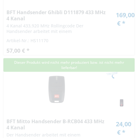
BFT Handsender Ghibli D111879 433 MHz
169,00
4 Kanal
€ *
4 Kanal 433,920 MHz Rollingcode Der
Handsender arbeitet mit einem
Rollingcodeverfahren. Die Codierung bei einem
Artikel-Nr.: HS11170
Rollingcodeverfahren ist hochsicher. Das Signal
variiert nach...
57,00 € *
Dieser Produkt wird nicht mehr produziert bzw. ist nicht mehr
lieferbar!
BFT Mitto Handsender B-RCB04 433 MHz
24,00
4 Kanal
€ *
Der Handsender arbeitet mit einem