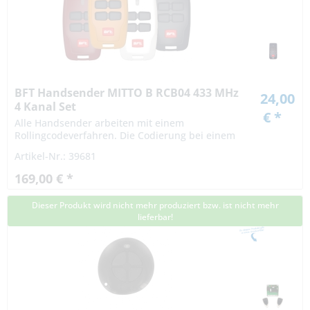
BFT Handsender MITTO B RCB04 433 MHz
24,00
4 Kanal Set
€ *
Alle Handsender arbeiten mit einem
Rollingcodeverfahren. Die Codierung bei einem
Rollingcodeverfahren ist hochsicher. Das Signal
Artikel-Nr.: 39681
variiert nach einer bestimmten Regel...
169,00 € *
Dieser Produkt wird nicht mehr produziert bzw. ist nicht mehr
lieferbar!