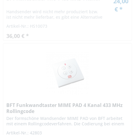
24,00
€ *
Handsender wird nicht mehr produziert bzw.
ist nicht mehr lieferbar, es gibt eine Alternative
Artikel-Nr.: HS10073
36,00 € *
BFT Funkwandtaster MIME PAD 4 Kanal 433 MHz
Rollingcode
Der formschöne Wandsender MIME PAD von BFT arbeitet
mit einem Rollingcodeverfahren. Die Codierung bei einem
Rollingcodeverfahren ist hochsicher,denn das Signal
Artikel-Nr.: 42803
variiert nach...