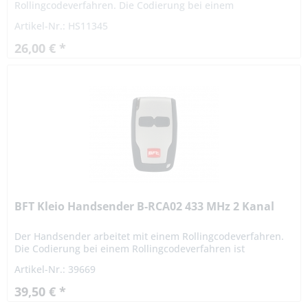
Rollingcodeverfahren. Die Codierung bei einem
Rollingcodeverfahren ist hochsicher. Das Signal
Artikel-Nr.: HS11345
variiert nach einer bestimmten Regel...
26,00 € *
BFT Kleio Handsender B-RCA02 433 MHz 2 Kanal
Der Handsender arbeitet mit einem Rollingcodeverfahren.
Die Codierung bei einem Rollingcodeverfahren ist
hochsicher. Das Signal variiert nach einer bestimmten
Artikel-Nr.: 39669
Regel...
39,50 € *