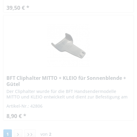
39,50 € *
BFT Cliphalter MITTO + KLEIO für Sonnenblende +
Gütel
Der Cliphalter wurde für die BFT Handsendermodelle
MITTO und KLEIO entwickelt und dient zur Befestigung am
Gürtel oder an der Sonnenblende im Auto.
Artikel-Nr.: 42806
Herstellernummer: N999521...
8,90 € *
1
von
2