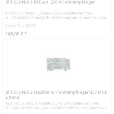
BFT CLONIX 4 RTE ext. 230 V-Funkempfänger
Merkmale: Modell: Clonix-4 RTE Herstellernummer:
D113718 00002 Ermöglicht Bedienung von Fremdantrieben
mit BFT-Funksendern Kompatibel zu allen BFT-Handsender
Artikel-Nr.: 39748
und Impulsgebern...
149,00 € *
BFT CLONIX 2 steckbarer Funkempfänger 433 MHz
2 Kanal
Technische Details Modell: Clonix 2 Herstellernummer:
D111662 Steckbarer 2-Kanal-Funkempfänger Frequenz: 433
MHz Codierung: RollingCode Für Platinen mit BFT