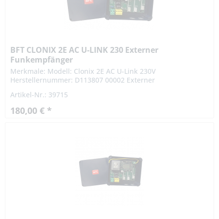
BFT CLONIX 2E AC U-LINK 230 Externer
Funkempfänger
Merkmale: Modell: Clonix 2E AC U-Link 230V
Herstellernummer: D113807 00002 Externer
Funkempfänger Mit 2 Ausgängen mit NO-Kontakt Frequenz:
Artikel-Nr.: 39715
433 MHz Kompatibel mit dem U-LINK...
180,00 € *