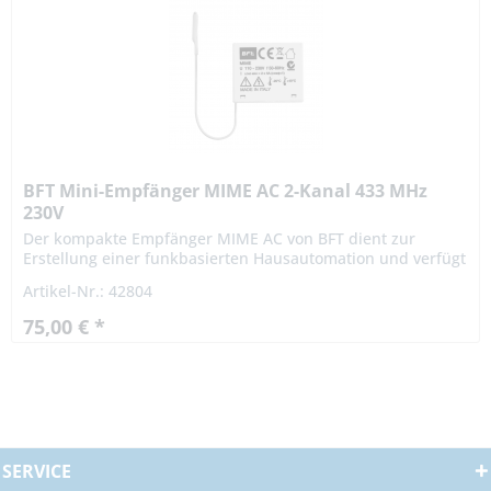
BFT Mini-Empfänger MIME AC 2-Kanal 433 MHz
230V
Der kompakte Empfänger MIME AC von BFT dient zur
Erstellung einer funkbasierten Hausautomation und verfügt
über drei Betriebsmodi: zeitgetaktet, bistabil und
Artikel-Nr.: 42804
monostabil....
75,00 € *
SERVICE