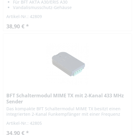
Für BFT AKTA A30/ERIS A30
Vandalismusschutz-Gehäuse
Artikel-Nr.: 42809
38,90 € *
BFT Schaltermodul MIME TX mit 2-Kanal 433 MHz
Sender
Das kompakte BFT Schaltermodul MIME TX besitzt einen
integrierten 2-Kanal Funkempfänger mit einer Frequenz
von 433 MHz. Er eignet sich ebenso für den Einsatz im
Artikel-Nr.: 42805
Außenbereich mit...
34,90 € *