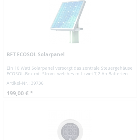
BFT ECOSOL Solarpanel
Ein 10 Watt Solarpanel versorgt das zentrale Steuergehäuse
ECOSOL-Box mit Strom, welches mit zwei 7,2 Ah Batterien
und einem Clonix-Funkempfänger ausgestattet ist. Das
Artikel-Nr.: 39736
System...
199,00 € *