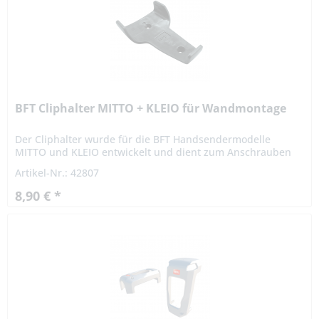
BFT Cliphalter MITTO + KLEIO für Wandmontage
Der Cliphalter wurde für die BFT Handsendermodelle
MITTO und KLEIO entwickelt und dient zum Anschrauben
an die Wand. Herstellernummer: N999522 Modell: B 00 R04
Artikel-Nr.: 42807
Lieferumfang: 1x...
8,90 € *