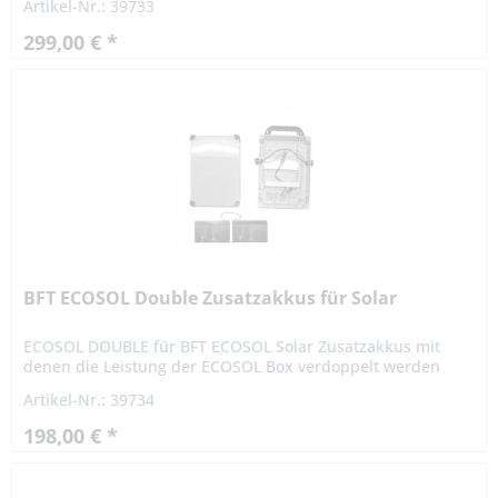
Artikel-Nr.: 39733
Spitzenstrom: 10 A Batteriekapazität: 7,2 Ah...
299,00 € *
BFT ECOSOL Double Zusatzakkus für Solar
ECOSOL DOUBLE für BFT ECOSOL Solar Zusatzakkus mit
denen die Leistung der ECOSOL Box verdoppelt werden
kann. Das System ECOSOL ersetzt die 230 V Zuleitung zur
Artikel-Nr.: 39734
Steuerung. Ein 10...
198,00 € *