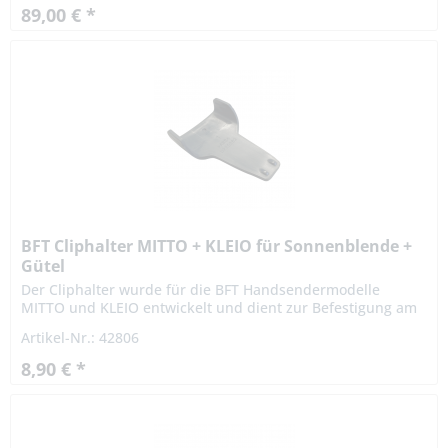
89,00 € *
BFT Cliphalter MITTO + KLEIO für Sonnenblende +
Gütel
Der Cliphalter wurde für die BFT Handsendermodelle
MITTO und KLEIO entwickelt und dient zur Befestigung am
Gürtel oder an der Sonnenblende im Auto.
Artikel-Nr.: 42806
Herstellernummer: N999521...
8,90 € *