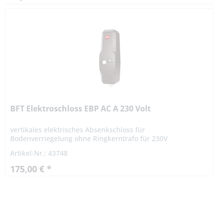
BFT Elektroschloss EBP AC A 230 Volt
vertikales elektrisches Absenkschloss für
Bodenverriegelung ohne Ringkerntrafo für 230V
Direktanschluß Einschaltstrom 1.2 A Haltestrom für
Artikel-Nr.: 43748
zurückgezogenen Riegel 200 mA...
175,00 € *