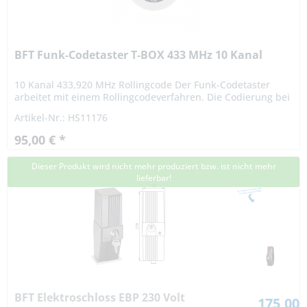
BFT Funk-Codetaster T-BOX 433 MHz 10 Kanal
10 Kanal 433,920 MHz Rollingcode Der Funk-Codetaster
arbeitet mit einem Rollingcodeverfahren. Die Codierung bei
einem Rollingcodeverfahren ist hochsicher. Das Signal
Artikel-Nr.: HS11176
variiert...
95,00 € *
Dieser Produkt wird nicht mehr produziert bzw. ist nicht mehr
lieferbar!
BFT Elektroschloss EBP 230 Volt
175,00