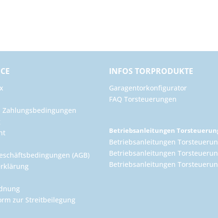
ICE
INFOS TORPRODUKTE
x
Garagentorkonfigurator
FAQ Torsteuerungen
d Zahlungsbedingungen
g
Betriebsanleitungen Torsteueru
ht
Betriebsanleitungen Torsteuerun
Betriebsanleitungen Torsteuerun
eschäftsbedingungen (AGB)
Betriebsanleitungen Torsteuer
rklärung
rdnung
orm zur Streitbeilegung