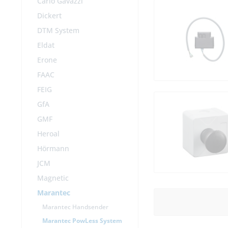
Carlo Gavazzi
Dickert
DTM System
Eldat
Erone
FAAC
FEIG
GfA
GMF
Heroal
Hörmann
JCM
Magnetic
Marantec
Marantec Handsender
Marantec PowLess System