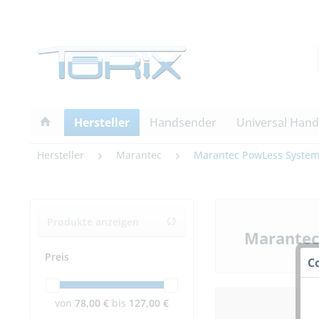
Hersteller
Handsender
Universal Han
Hersteller
Marantec
Marantec PowLess Syste
Produkte anzeigen
Marantec
Preis
C
von
78,00 €
bis
127,00 €