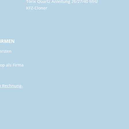
Torix Quartz Anleitung 26/27/40 MHz
KFZ-Cloner
FIRMEN
ersten
op als Firma
u Rechnung-