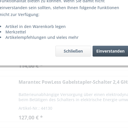
Funktionalität bieten zu können. Wenn Sie damit nicht
einverstanden sein sollten, stehen Ihnen folgende Funktionen
nicht zur Verfügung:
Artikel in den Warenkorb legen
Marantec PowLess Deckenzugschalter 2,4 GHz I
Merkzettel
Artikelempfehlungen und vieles mehr
Batterieunabhängige Versorgung über einen elektrodyn
beim Betätigen des Schalters in elektrische Energie umwa
Schließen
Einverstanden
Artikel-Nr.: 44129
114,00 € *
Marantec PowLess Gabelstapler-Schalter 2,4 GH
Batterieunabhängige Versorgung über einen elektrodyn
beim Betätigen des Schalters in elektrische Energie umwa
Artikel-Nr.: 44130
127,00 € *