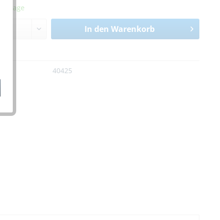
erktage
In den
Warenkorb
n
:
40425