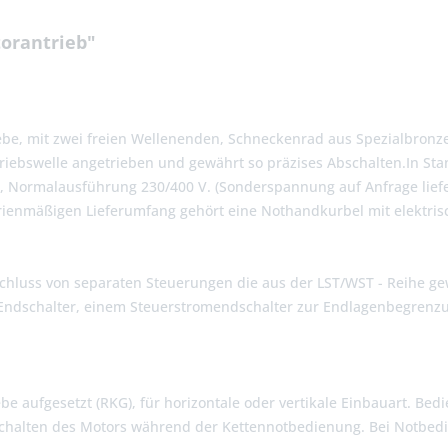
orantrieb"
, mit zwei freien Wellenenden, Schneckenrad aus Spezialbronze 
btriebswelle angetrieben und gewährt so präzises Abschalten.In 
, Normalausführung 230/400 V. (Sonderspannung auf Anfrage liefe
ienmäßigen Lieferumfang gehört eine Nothandkurbel mit elektri
chluss von separaten Steuerungen die aus der LST/WST - Reihe g
n Endschalter, einem Steuerstromendschalter zur Endlagenbegrenzu
ebe aufgesetzt (RKG), für horizontale oder vertikale Einbauart. Be
schalten des Motors während der Kettennotbedienung. Bei Notbedi