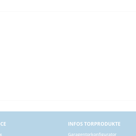
ICE
INFOS TORPRODUKTE
x
Garagentorkonfigurator