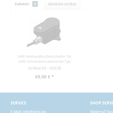
Zubehör
1
Ähnliche Artikel
GMF Nothandkurbelschalter für
GMF Schneckenradantrieb Typ
GM 1200 NHK
Artikel-Nr.: 42638
69,00 € *
SERVICE
SHOP SERV
E-Mail: info@torix.de
Widerruf Tori