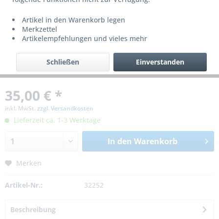
Artikel in den Warenkorb legen
Merkzettel
Artikelempfehlungen und vieles mehr
Schließen
Einverstanden
35,00 € *
inkl. MwSt.
zzgl. Versandkosten
Lieferzeit ca. 1-3 Werktage
In den
Warenkorb
Merken
Artikel-Nr.:
32252
Beschreibung