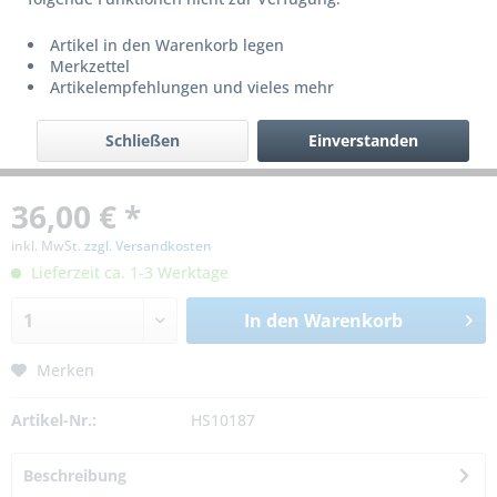
Artikel in den Warenkorb legen
Merkzettel
Artikelempfehlungen und vieles mehr
Schließen
Einverstanden
36,00 € *
inkl. MwSt.
zzgl. Versandkosten
Lieferzeit ca. 1-3 Werktage
In den
Warenkorb
Merken
Artikel-Nr.:
HS10187
Beschreibung