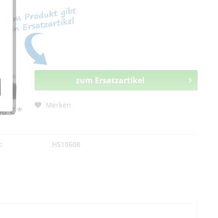
zum Ersatzartikel
Merken
0 € *
:
HS10608