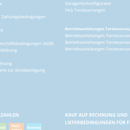
x
Garagentorkonfigurator
FAQ Torsteuerungen
d Zahlungsbedingungen
g
Betriebsanleitungen Torsteueru
ht
Betriebsanleitungen Torsteuerun
Betriebsanleitungen Torsteuerun
eschäftsbedingungen (AGB)
Betriebsanleitungen Torsteuer
rklärung
rdnung
orm zur Streitbeilegung
EZAHLEN
KAUF AUF RECHNUNG UND
LIEFERBEDINGUNGEN FÜR 