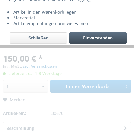
Artikel in den Warenkorb legen
Merkzettel
Artikelempfehlungen und vieles mehr
Schließen
Einverstanden
150,00 € *
inkl. MwSt.
zzgl. Versandkosten
Lieferzeit ca. 1-3 Werktage
In den
Warenkorb
Merken
Artikel-Nr.:
30670
Beschreibung