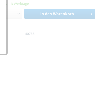
it ca. 1-3 Werktage
In den
Warenkorb
n
:
40758