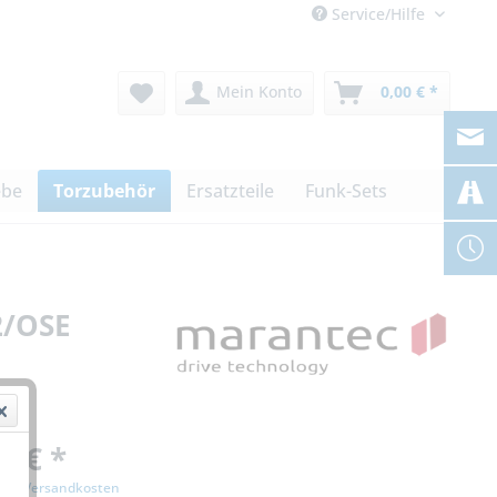
Service/Hilfe
Mein Konto
0,00 € *
ebe
Torzubehör
Ersatzteile
Funk-Sets
2/OSE
0 € *
zgl. Versandkosten