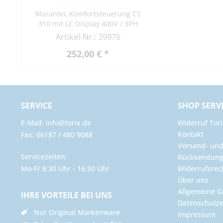
Marantec Komfortsteuerung CS
310 mit LC Display 400V / 3PH
CS310
Artikel-Nr.: 39976
252,00 € *
SERVICE
SHOP SERV
E-Mail: info@torix.de
Widerruf Tori
Kontakt
Fax: 06187 / 480 9088
Versand- un
Servicezeiten:
Rücksendun
Mo-Fr 8:30 Uhr - 16:30 Uhr
Widerrufsrec
Über uns
Allgemeine G
IHRE VORTEILE BEI UNS
Datenschutze
Nur Original Markenware
Impressum