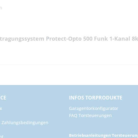
en
tragungssystem Protect-Opto 500 Funk 1-Kanal 8
ICE
INFOS TORPRODUKTE
x
Garagentorkonfigurator
FAQ Torsteuerungen
d Zahlungsbedingungen
g
Betriebsanleitungen Torsteueru
ht