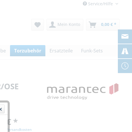
Service/Hilfe
Mein Konto
0,00 € *
ebe
Torzubehör
Ersatzteile
Funk-Sets
2/OSE
0 € *
zgl. Versandkosten