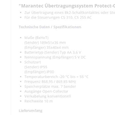
"Marantec Übertragungssystem Protect-O
Zur Übertragung eines 8k2-Schaltkontaktes oder St
Für die Steuerungen CS 310, CS 255 AC
Technische Daten / Spezifikationen
Maße (BxHxT)
(Sender) 189x51x36 mm
(Empfänger) 35x40x4 mm
Batterietyp (Sender) Typ AA 3,6 V
Nennspannung (Empfänger) 5 V DC
Schutzart
(Sender) IP55
(Empfänger) IP00
Temperaturbereich -20 °C bis + 55 °C
Frequenz 868,95 / 869,85 MHz
Speicherplätze max. 7 Sender
Ausgänge Open-Collector
Verkabelung konventionell
Reichweite 10 m
Lieferumfang