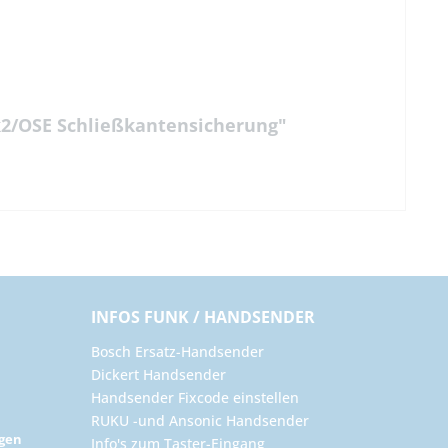
k2/OSE Schließkantensicherung"
INFOS FUNK / HANDSENDER
Bosch Ersatz-Handsender
Dickert Handsender
Handsender Fixcode einstellen
RUKU -und Ansonic Handsender
ngen
Info's zum Taster-Eingang