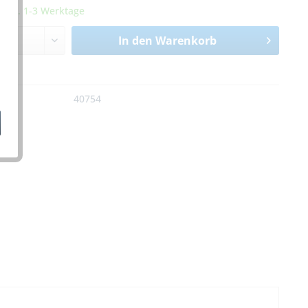
it ca. 1-3 Werktage
In den
Warenkorb
n
:
40754