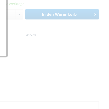
it 5-7 Werktage
In den
Warenkorb
n
:
41578