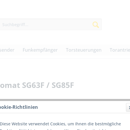
sender
Funkempfänger
Torsteuerungen
Torantri
romat SG63F / SG85F
ookie-Richtlinien
151,0
Diese Website verwendet Cookies, um Ihnen die bestmögliche
inkl. MwSt.
z