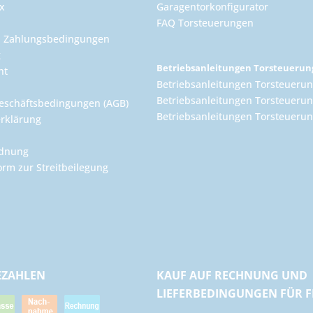
x
Garagentorkonfigurator
FAQ Torsteuerungen
d Zahlungsbedingungen
g
Betriebsanleitungen Torsteueru
ht
Betriebsanleitungen Torsteuerun
Betriebsanleitungen Torsteuerun
eschäftsbedingungen (AGB)
Betriebsanleitungen Torsteuer
rklärung
rdnung
orm zur Streitbeilegung
EZAHLEN
KAUF AUF RECHNUNG UND
LIEFERBEDINGUNGEN FÜR 