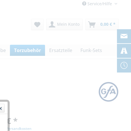
Service/Hilfe
Mein Konto
0,00 € *
ebe
Torzubehör
Ersatzteile
Funk-Sets
0 € *
zgl. Versandkosten