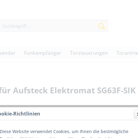
sender
Funkempfänger
Torsteuerungen
Torantri
ür Aufsteck Elektromat SG63F-SIK
ookie-Richtlinien
181,0
Diese Website verwendet Cookies, um Ihnen die bestmögliche
inkl. MwSt.
z