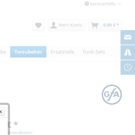
Service/Hilfe
Mein Konto
0,00 € *
ebe
Torzubehör
Ersatzteile
Funk-Sets
0 € *
zgl. Versandkosten