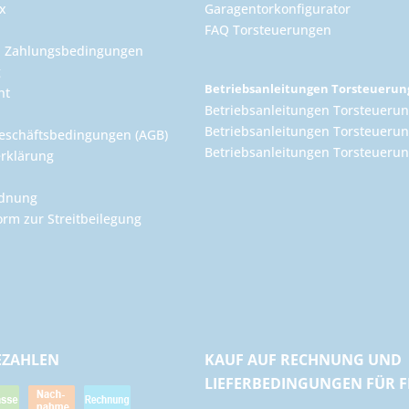
x
Garagentorkonfigurator
FAQ Torsteuerungen
d Zahlungsbedingungen
g
Betriebsanleitungen Torsteueru
ht
Betriebsanleitungen Torsteuerun
Betriebsanleitungen Torsteuerun
eschäftsbedingungen (AGB)
Betriebsanleitungen Torsteuer
rklärung
rdnung
orm zur Streitbeilegung
EZAHLEN
KAUF AUF RECHNUNG UND
LIEFERBEDINGUNGEN FÜR 