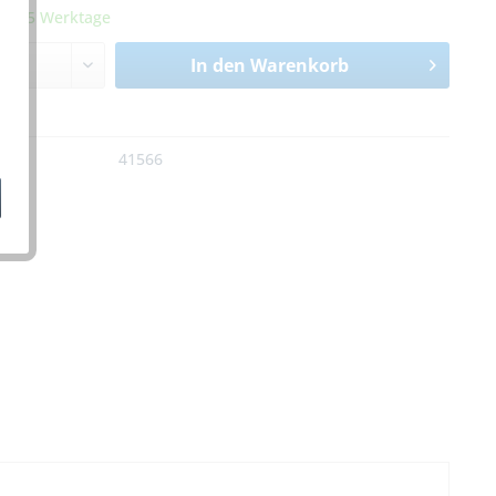
it 3-5 Werktage
In den
Warenkorb
n
:
41566