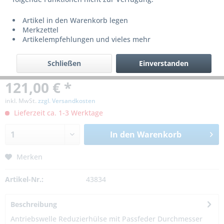
Artikel in den Warenkorb legen
Merkzettel
Artikelempfehlungen und vieles mehr
Schließen
Einverstanden
121,00 € *
inkl. MwSt.
zzgl. Versandkosten
Lieferzeit ca. 1-3 Werktage
In den
Warenkorb
Merken
Artikel-Nr.:
43834
Beschreibung
Antriebswelle Reduzierhülse mit Passfeder Durchmesser