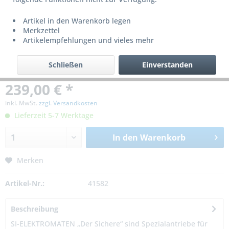
Artikel in den Warenkorb legen
Merkzettel
Artikelempfehlungen und vieles mehr
Schließen
Einverstanden
239,00 € *
inkl. MwSt.
zzgl. Versandkosten
Lieferzeit 5-7 Werktage
In den
Warenkorb
Merken
Artikel-Nr.:
41582
Beschreibung
SI-ELEKTROMATEN „Der Sichere“ sind Spezialantriebe für