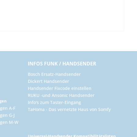
INFOS FUNK / HANDSENDER
Bosch Ersatz-Handsender
Dickert Handsender
Handsender Fixcode einstellen
RUKU -und Ansonic Handsender
ngen
Info's zum Taster-Eingang
gen A-F
TaHoma - Das vernetzte Haus von Somfy
gen G-J
ungen M-W
Universal-Handsender Kompatibilitätslisten