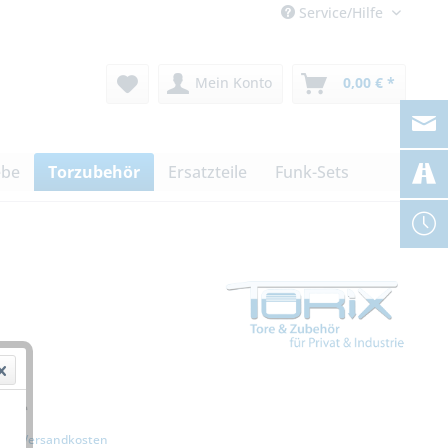
Service/Hilfe
Mein Konto
0,00 € *
ebe
Torzubehör
Ersatzteile
Funk-Sets
€ *
zgl. Versandkosten