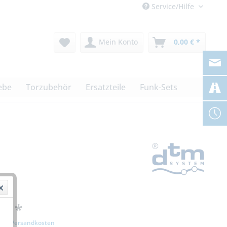
Service/Hilfe
Mein Konto
0,00 € *
ebe
Torzubehör
Ersatzteile
Funk-Sets
 € *
zgl. Versandkosten