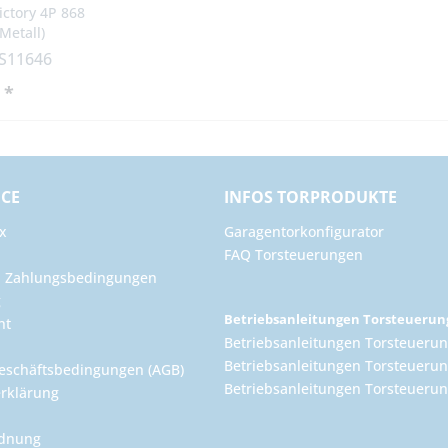
ctory 4P 868
Metall)
HS11646
 *
ICE
INFOS TORPRODUKTE
x
Garagentorkonfigurator
FAQ Torsteuerungen
d Zahlungsbedingungen
g
Betriebsanleitungen Torsteueru
ht
Betriebsanleitungen Torsteuerun
Betriebsanleitungen Torsteuerun
eschäftsbedingungen (AGB)
Betriebsanleitungen Torsteuer
rklärung
rdnung