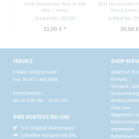
DTM Handsender Neo 2P 868
DTM Handsender Vi
MHz 2 Kanal
MHz 4 Kanal (
Artikel-Nr.: 40330
Artikel-Nr.: 
33,00 € *
39,00 €
SERVICE
SHOP SERV
E-Mail: info@torix.de
Widerruf Tori
Kontakt
Fax: 06187 / 480 9088
Versand- un
Servicezeiten:
Rücksendun
Mo-Fr 8:30 Uhr - 16:30 Uhr
Widerrufsrec
Über uns
Allgemeine G
IHRE VORTEILE BEI UNS
Datenschutze
Nur Original Markenware
Impressum
Schneller Versand mit DHL
Batterievero