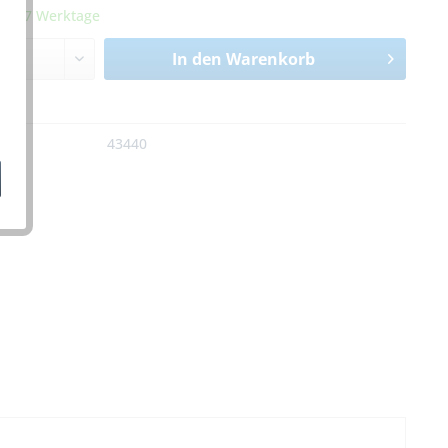
it 5-7 Werktage
In den
Warenkorb
n
:
43440