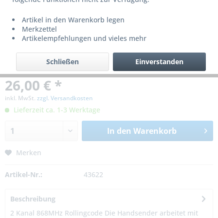
Artikel in den Warenkorb legen
Merkzettel
Artikelempfehlungen und vieles mehr
Schließen
Einverstanden
26,00 € *
inkl. MwSt.
zzgl. Versandkosten
Lieferzeit ca. 1-3 Werktage
In den
Warenkorb
Merken
Artikel-Nr.:
43622
Beschreibung
2 Kanal 868MHz Rollingcode Die Handsender arbeitet mit