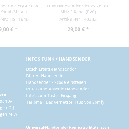
der Victory 4P 868
DTM Handsender Victory 2P 868
DTM H
Kanal (Metall)
MHz 2 Kanal (PVC)
l-Nr.: HS11646
Artikel-Nr.: 40332
9,00 € *
29,00 € *
INFOS FUNK / HANDSENDER
Bosch Ersatz-Handsender
Dickert Handsender
Handsender Fixcode einstellen
RUKU -und Ansonic Handsender
ngen
Info's zum Taster-Eingang
gen A-F
TaHoma - Das vernetzte Haus von Somfy
gen G-J
ungen M-W
Universal-Handsender Kompatibilitätslisten