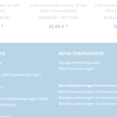
Neo 4P 868
DTM Handsender Victory 2P 868
DTM Handsen
nal
MHz 2 Kanal (Metall)
MHz 4 
 40331
Artikel-Nr.: HS11645
Artike
 *
35,00 € *
3
ICE
INFOS TORPRODUKTE
x
Garagentorkonfigurator
FAQ Torsteuerungen
d Zahlungsbedingungen
g
Betriebsanleitungen Torsteueru
ht
Betriebsanleitungen Torsteuerun
Betriebsanleitungen Torsteuerun
eschäftsbedingungen (AGB)
Betriebsanleitungen Torsteuer
rklärung
rdnung