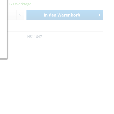
it ca. 1-3 Werktage
In den
Warenkorb
n
:
HS11647