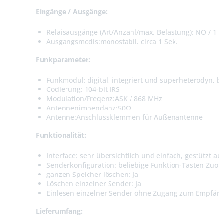
Eingänge / Ausgänge:
Relaisausgänge (Art/Anzahl/max. Belastung):
NO / 1 
Ausgangsmodis:
monostabil, circa 1 Sek.
Funkparameter:
Funkmodul:
digital, integriert und superheterodyn,
Codierung: 104-bit IRS
Modulation/Freqenz:
ASK / 868 MHz
Antennenimpendanz:
50Ω
Antenne:
Anschlussklemmen für Außenantenne
Funktionalität:
Interface:
sehr übersichtlich und einfach, gestützt 
Senderkonfiguration:
beliebige Funktion-Tasten Zu
ganzen Speicher löschen:
Ja
Löschen einzelner Sender:
Ja
Einlesen einzelner Sender ohne Zugang zum Empfä
Lieferumfang: