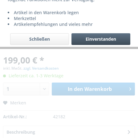
Artikel in den Warenkorb legen
Merkzettel
Artikelempfehlungen und vieles mehr
Schließen
Einverstanden
199,00 € *
inkl. MwSt.
zzgl. Versandkosten
Lieferzeit ca. 1-3 Werktage
In den
Warenkorb
Merken
Artikel-Nr.:
42182
Beschreibung