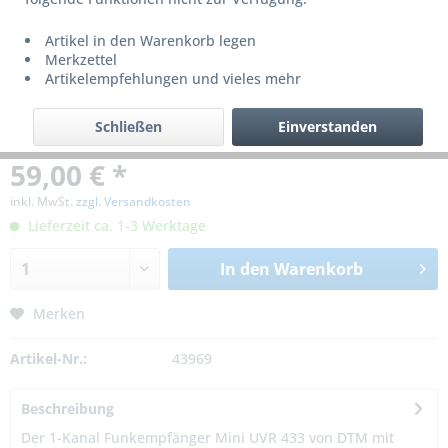
Artikel in den Warenkorb legen
Merkzettel
Artikelempfehlungen und vieles mehr
Schließen
Einverstanden
59,00 € *
inkl. MwSt.
zzgl. Versandkosten
Lieferzeit ca. 1-3 Werktage
In den
Warenkorb
Merken
Artikel-Nr.:
43969
Beschreibung
Der 1-Kanal Funkempfänger Mini UVR 433 von DTM mit