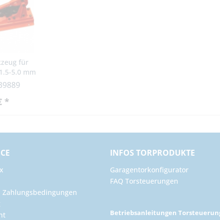
zeug für
 1.5-5.0 mm
ülsen
 39889
€ *
ICE
INFOS TORPRODUKTE
x
Garagentorkonfigurator
FAQ Torsteuerungen
d Zahlungsbedingungen
g
Betriebsanleitungen Torsteueru
ht