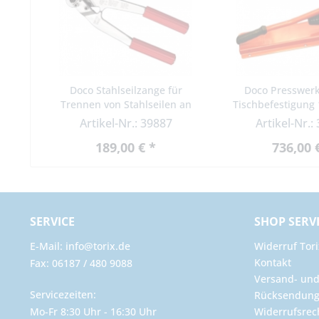
Doco Stahlseilzange für
Doco Presswerk
Trennen von Stahlseilen an
Tischbefestigung
Toranlagen
für Spreizh
Artikel-Nr.: 39887
Artikel-Nr.:
189,00 € *
736,00 
SERVICE
SHOP SERV
E-Mail: info@torix.de
Widerruf Tori
Kontakt
Fax: 06187 / 480 9088
Versand- un
Servicezeiten:
Rücksendun
Mo-Fr 8:30 Uhr - 16:30 Uhr
Widerrufsrec