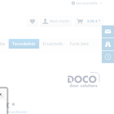
Service/Hilfe
Mein Konto
0,00 € *
ebe
Torzubehör
Ersatzteile
Funk-Sets
0 € *
zgl. Versandkosten