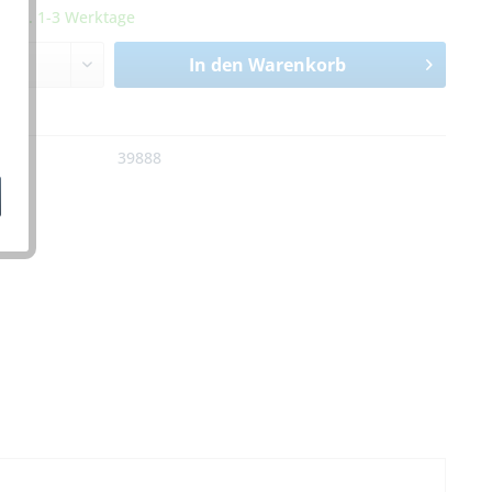
it ca. 1-3 Werktage
In den
Warenkorb
n
:
39888