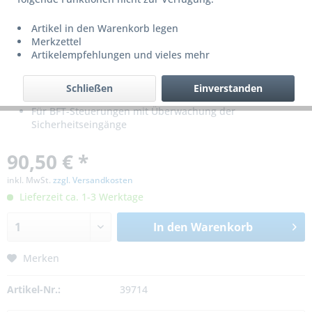
Artikel in den Warenkorb legen
Merkzettel
Artikelempfehlungen und vieles mehr
Schließen
Einverstanden
Mit integriertem Blinklicht
Für BFT-Steuerungen mit Überwachung der
Sicherheitseingänge
90,50 € *
inkl. MwSt.
zzgl. Versandkosten
Lieferzeit ca. 1-3 Werktage
In den
Warenkorb
Merken
Artikel-Nr.:
39714