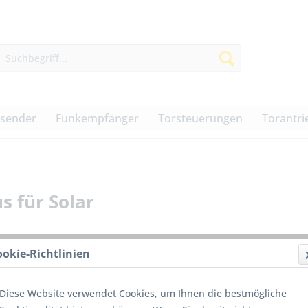
dsender
Funkempfänger
Torsteuerungen
Torantri
 für Solar
ookie-Richtlinien
198,0
Diese Website verwendet Cookies, um Ihnen die bestmögliche
inkl. MwSt.
z