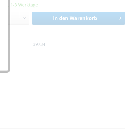
it ca. 1-3 Werktage
In den
Warenkorb
n
:
39734