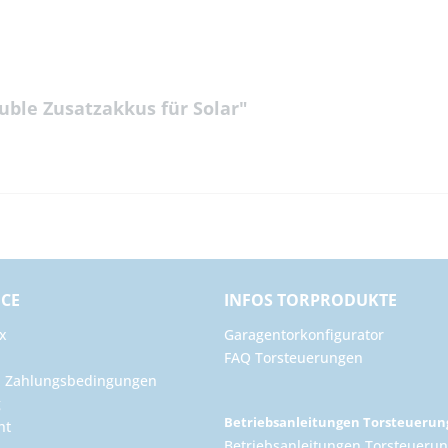
ble Zusatzakkus für Solar"
ICE
INFOS TORPRODUKTE
x
Garagentorkonfigurator
FAQ Torsteuerungen
d Zahlungsbedingungen
g
Betriebsanleitungen Torsteueru
ht
Betriebsanleitungen Torsteuerun