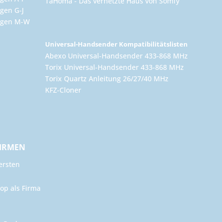
TaHoma - Das vernetzte Haus von Somfy
gen G-J
ungen M-W
Universal-Handsender Kompatibilitätslisten
Abexo Universal-Handsender 433-868 MHz
Torix Universal-Handsender 433-868 MHz
Torix Quartz Anleitung 26/27/40 MHz
KFZ-Cloner
FIRMEN
ersten
op als Firma