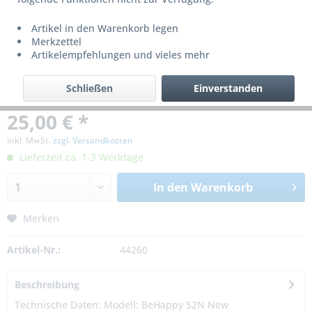
Artikel in den Warenkorb legen
Merkzettel
Artikelempfehlungen und vieles mehr
Schließen
Einverstanden
25,00 € *
inkl. MwSt.
zzgl. Versandkosten
Lieferzeit ca. 1-3 Werktage
In den
Warenkorb
Merken
Artikel-Nr.:
44260
Beschreibung
Technische Daten: Modell: BeHappy S2N New