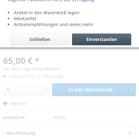
Artikel in den Warenkorb legen
Merkzettel
Artikelempfehlungen und vieles mehr
Schließen
Einverstanden
65,00 € *
inkl. MwSt.
zzgl. Versandkosten
Lieferzeit ca. 1-3 Werktage
In den
Warenkorb
Merken
Artikel-Nr.:
44265
Beschreibung