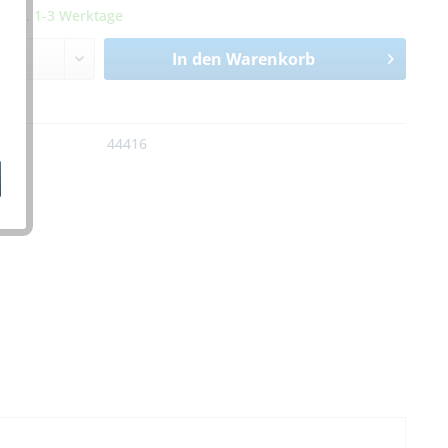
it ca. 1-3 Werktage
In den
Warenkorb
n
:
44416