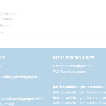
er RES2224
2 Kanal
 44265
 *
ICE
INFOS TORPRODUKTE
x
Garagentorkonfigurator
FAQ Torsteuerungen
d Zahlungsbedingungen
g
Betriebsanleitungen Torsteueru
ht
Betriebsanleitungen Torsteuerun
Betriebsanleitungen Torsteuerun
eschäftsbedingungen (AGB)
Betriebsanleitungen Torsteuer
rklärung