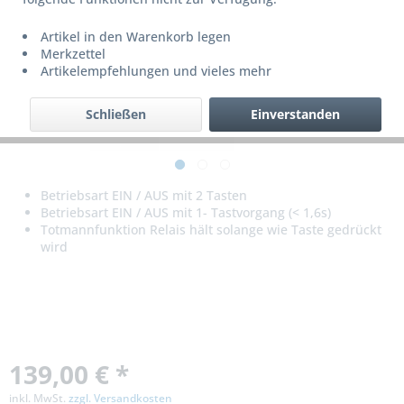
Artikel in den Warenkorb legen
Merkzettel
Artikelempfehlungen und vieles mehr
Schließen
Einverstanden
Betriebsart EIN / AUS mit 2 Tasten
Betriebsart EIN / AUS mit 1- Tastvorgang (< 1,6s)
Totmannfunktion Relais hält solange wie Taste gedrückt
wird
139,00 € *
inkl. MwSt.
zzgl. Versandkosten