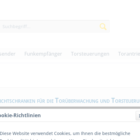
sender
Funkempfänger
Torsteuerungen
Torantri
ichtschranken für die Torüberwachung und Torsteuer
ookie-Richtlinien
Einsatz der Lichtschranken für unterschiedliche Torarten
optimiert
Verschiedene Schutzklassen für Außen- und Innenanwe
Diese Website verwendet Cookies, um Ihnen die bestmögliche
Lichtschrankeneinsatz als Aufputzvariante oder