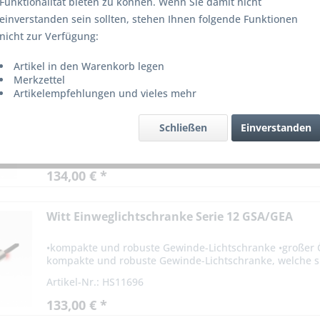
Funktionalität bieten zu können. Wenn Sie damit nicht
Standsäulenlösung
einverstanden sein sollten, stehen Ihnen folgende Funktionen
nicht zur Verfügung:
von
5
Artikel in den Warenkorb legen
Merkzettel
Witt Einweglichtschranke ARGOS
Artikelempfehlungen und vieles mehr
Die Einweglichtschranke ARGOS wurde speziell zum direk
Schließen
Einverstanden
Sendefrequenzen programmierbar formschönes Einbaugeh
Artikel-Nr.: 39766
134,00 € *
Witt Einweglichtschranke Serie 12 GSA/GEA
•kompakte und robuste Gewinde-Lichtschranke •großer Ö
kompakte und robuste Gewinde-Lichtschranke, welche si
Artikel-Nr.: HS11696
133,00 € *