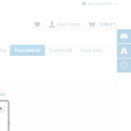
Service/Hilfe
Mein Konto
0,00 € *
ebe
Torzubehör
Ersatzteile
Funk-Sets
ung
ndung