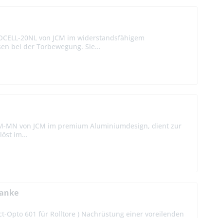
EOCELL-20NL von JCM im widerstandsfähigem
sen bei der Torbewegung. Sie...
5M-MN von JCM im premium Aluminiumdesign, dient zur
öst im...
ranke
ct-Opto 601 für Rolltore ) Nachrüstung einer voreilenden