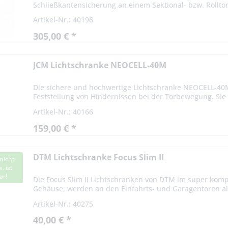
Schließkantensicherung an einem Sektional- bzw. Rolltor 
Artikel-Nr.: 40196
305,00 € *
JCM Lichtschranke NEOCELL-40M
Die sichere und hochwertige Lichtschranke NEOCELL-40
Feststellung von Hindernissen bei der Torbewegung. Sie l
Artikel-Nr.: 40166
159,00 € *
DTM Lichtschranke Focus Slim II
nicht
. ist
ar!
Die Focus Slim II Lichtschranken von DTM im super ko
Gehäuse, werden an den Einfahrts- und Garagentoren als
montiert. Der Blickwinkel...
Artikel-Nr.: 40275
40,00 € *