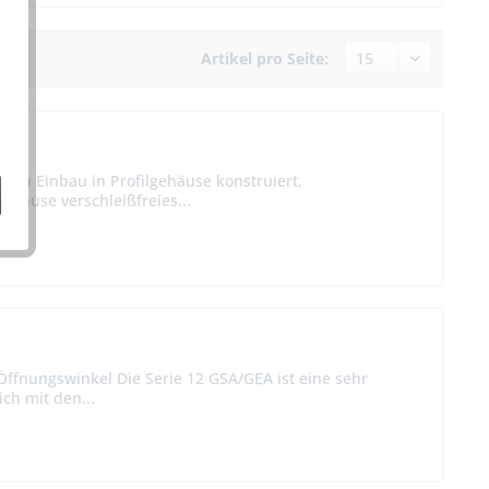
Artikel pro Seite:
ten Einbau in Profilgehäuse konstruiert.
äuse verschleißfreies...
ffnungswinkel Die Serie 12 GSA/GEA ist eine sehr
ch mit den...