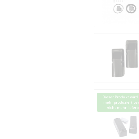
Dieser Produkt wird 
mehr produziert bzw
nicht mehr lieferb