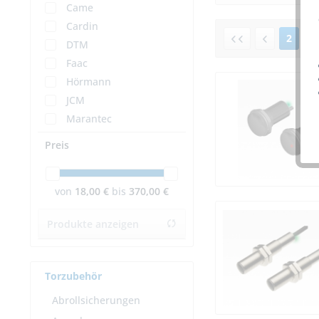
Came
Cardin
2
DTM
Faac
Hörmann
JCM
Marantec
Sick
Preis
Sommer
Witt
von
18,00 €
bis
370,00 €
WTS
Produkte anzeigen
Torzubehör
Abrollsicherungen