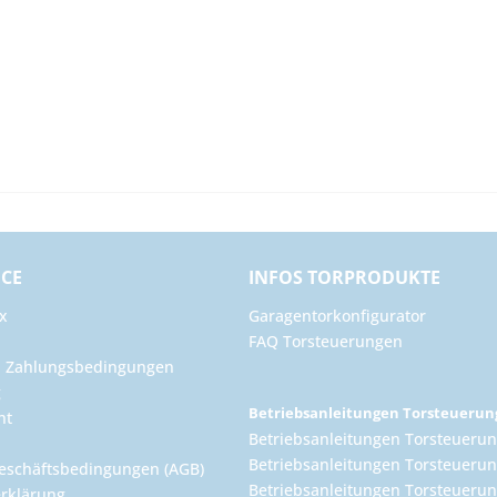
ICE
INFOS TORPRODUKTE
x
Garagentorkonfigurator
FAQ Torsteuerungen
d Zahlungsbedingungen
g
Betriebsanleitungen Torsteueru
ht
Betriebsanleitungen Torsteuerun
Betriebsanleitungen Torsteuerun
eschäftsbedingungen (AGB)
Betriebsanleitungen Torsteuer
rklärung