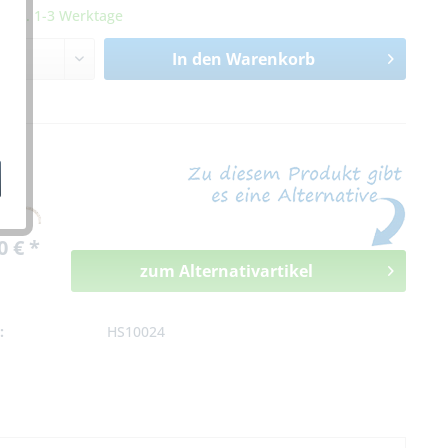
it ca. 1-3 Werktage
In den
Warenkorb
n
0 € *
zum Alternativartikel
:
HS10024