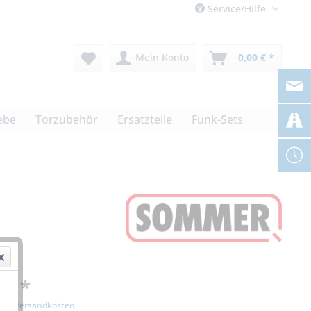
Service/Hilfe
Mein Konto
0,00 € *
ebe
Torzubehör
Ersatzteile
Funk-Sets
 € *
zgl. Versandkosten