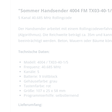
"Sommer Handsender 4004 FM TX03-40-1/5
5 Kanal 40.685 MHz Rollingcode
Der Handsender arbeitet mit einem Rollingcodeverfahre
(Algorithmus). Die Reichweite beträgt ca. 35m und kan
beeinträchtigt werden. Beton, Mauern oder Bäume kön
Technische Daten:
Modell: 4004 / TX03-40-1/5
Frequenz: 40.685 MHz
Kanäle: 5
Batterie: 9 Voltblock
Gehäusefarbe: grau
Tastenfarbe: rot
Größe: 107 x 25 x 58 mm
Programmierhilfe: selbstlernend
Lieferumfang: