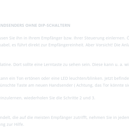
ANDSENDERS OHNE DIP-SCHALTERN
sen Sie ihn in Ihrem Empfänger bzw. Ihrer Steuerung einlernen. 
abel, es führt direkt zur Empfängereinheit. Aber Vorsicht! Die A
atine. Dort sollte eine Lerntaste zu sehen sein. Diese kann u. a. 
kann ein Ton ertönen oder eine LED leuchten/blinken. Jetzt befin
wünschte Taste am neuen Handsender ( Achtung, das Tor könnte si
einzulernen, wiederholen Sie die Schritte 2 und 3.
ndelt, die auf die meisten Empfänger zutrifft, nehmen Sie in jede
ng zur Hilfe.