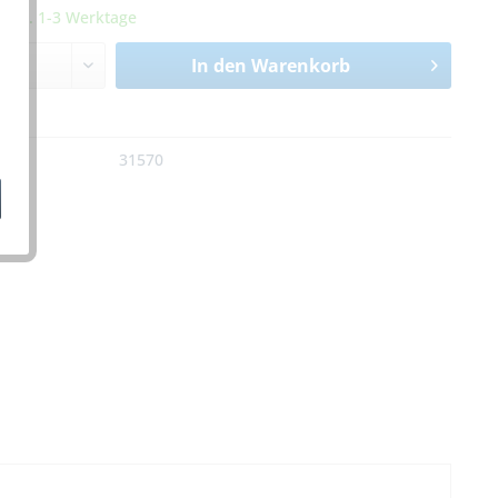
it ca. 1-3 Werktage
In den
Warenkorb
n
:
31570