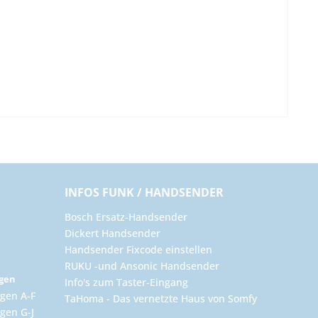
INFOS FUNK / HANDSENDER
Bosch Ersatz-Handsender
Dickert Handsender
Handsender Fixcode einstellen
RUKU -und Ansonic Handsender
ngen
Info's zum Taster-Eingang
gen A-F
TaHoma - Das vernetzte Haus von Somfy
gen G-J