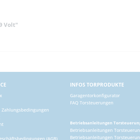
9 Volt"
ICE
INFOS TORPRODUKTE
x
Garagentorkonfigurator
FAQ Torsteuerungen
d Zahlungsbedingungen
g
Betriebsanleitungen Torsteueru
ht
Betriebsanleitungen Torsteuerun
Betriebsanleitungen Torsteuerun
eschäftsbedingungen (AGB)