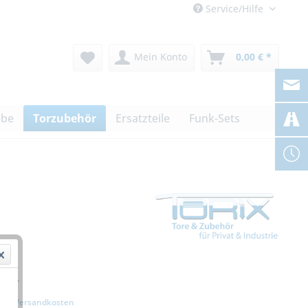
Service/Hilfe
Mein Konto
0,00 € *
ebe
Torzubehör
Ersatzteile
Funk-Sets
€ *
zgl. Versandkosten