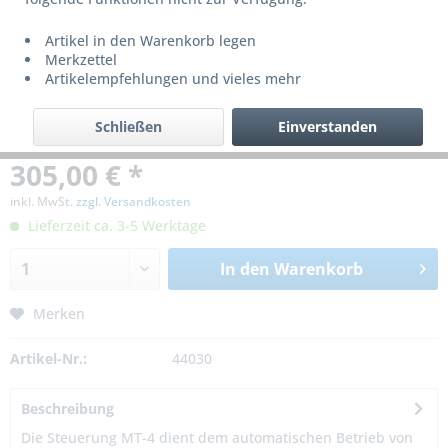
Artikel in den Warenkorb legen
Merkzettel
Artikelempfehlungen und vieles mehr
Schließen
Einverstanden
305,00 € *
inkl. MwSt.
zzgl. Versandkosten
Lieferzeit ca. 3-5 Werktage
In den
Warenkorb
Merken
Artikel-Nr.:
44030
Beschreibung
Die Steuerung MT-4 dient dem automatischen Betrieb von