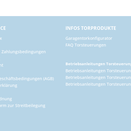
ICE
INFOS TORPRODUKTE
x
Garagentorkonfigurator
FAQ Torsteuerungen
d Zahlungsbedingungen
g
Betriebsanleitungen Torsteueru
ht
Betriebsanleitungen Torsteuerun
Betriebsanleitungen Torsteuerun
eschäftsbedingungen (AGB)
Betriebsanleitungen Torsteuer
rklärung
rdnung
orm zur Streitbeilegung