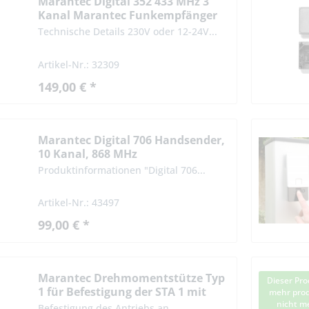
Marantec Digital 352 433 MHz 3
Kanal Marantec Funkempfänger
Technische Details 230V oder 12-24V...
Artikel-Nr.: 32309
149,00 € *
Marantec Digital 706 Handsender,
10 Kanal, 868 MHz
Produktinformationen "Digital 706...
Artikel-Nr.: 43497
99,00 € *
Marantec Drehmomentstütze Typ
Dieser Pro
1 für Befestigung der STA 1 mit
mehr prod
Vielzahn-Hohlwelle
nicht me
Befestigung des Antriebs an...