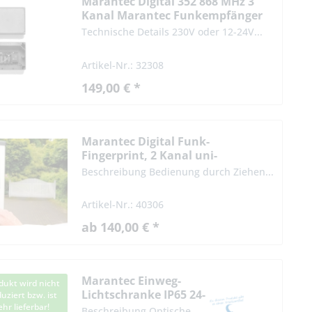
Marantec Digital 352 868 MHz 3
Kanal Marantec Funkempfänger
Technische Details 230V oder 12-24V...
Artikel-Nr.: 32308
149,00 € *
Marantec Digital Funk-
Fingerprint, 2 Kanal uni-
direktional 868 MHz oder 433 Mhz
Beschreibung Bedienung durch Ziehen...
bi linked
Artikel-Nr.: 40306
ab 140,00 € *
Marantec Einweg-
dukt wird nicht
Lichtschranke IP65 24-
uziert bzw. ist
hr lieferbar!
230V
Beschreibung Optische...