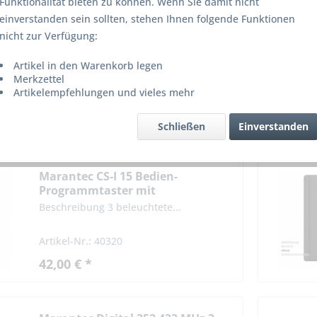
Funktionalität bieten zu können. Wenn Sie damit nicht
einverstanden sein sollten, stehen Ihnen folgende Funktionen
Marantec Command 812 zweites
nicht zur Verfügung:
Lesemodul für Command 812
Transpondersystem
Artikel in den Warenkorb legen
Beschreibung 2. Lesemodul für...
Merkzettel
Artikelempfehlungen und vieles mehr
Artikel-Nr.: 40324
131,00 € *
Schließen
Einverstanden
Marantec CS-I 15 Bedien-
Programmtaster mit
Schlüsselschalter
Beschreibung 3 beleuchtete...
Artikel-Nr.: 40320
42,00 € *