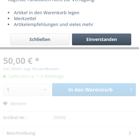
Artikel in den Warenkorb legen
Merkzettel
Artikelempfehlungen und vieles mehr
Schließen
Einverstanden
50,00 € *
inkl. MwSt.
zzgl. Versandkosten
Lieferzeit ca. 1-3 Werktage
In den
Warenkorb
Merken
Artikel-Nr.:
39596
Beschreibung