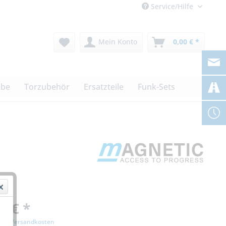
Service/Hilfe
Mein Konto
0,00 € *
ebe
Torzubehör
Ersatzteile
Funk-Sets
0 € *
zgl. Versandkosten