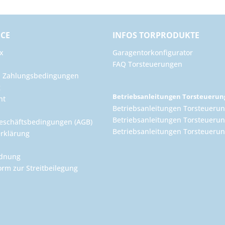
ICE
INFOS TORPRODUKTE
x
Garagentorkonfigurator
FAQ Torsteuerungen
d Zahlungsbedingungen
g
Betriebsanleitungen Torsteueru
ht
Betriebsanleitungen Torsteuerun
Betriebsanleitungen Torsteuerun
eschäftsbedingungen (AGB)
Betriebsanleitungen Torsteuer
rklärung
rdnung
orm zur Streitbeilegung