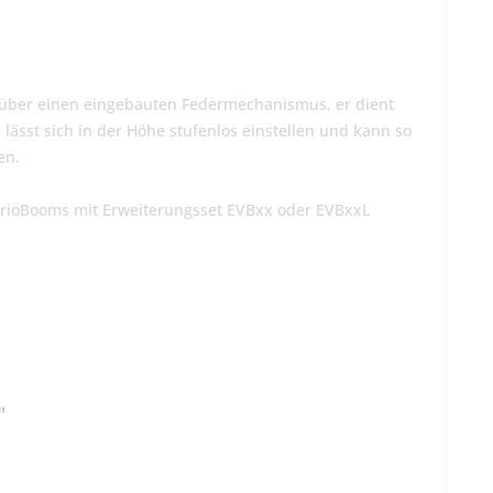
t über einen eingebauten Federmechanismus, er dient
sst sich in der Höhe stufenlos einstellen und kann so
en.
VarioBooms mit Erweiterungsset EVBxx oder EVBxxL
"