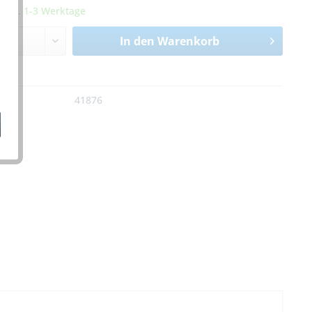
it ca. 1-3 Werktage
In den
Warenkorb
n
:
41876