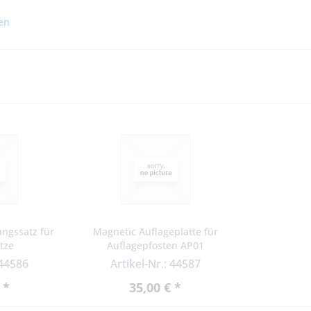
en
ungssatz für
Magnetic Auflageplatte für
tze
Auflagepfosten AP01
(Kunststoff)
 44586
Artikel-Nr.: 44587
 *
35,00 € *