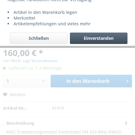
Artikel in den Warenkorb legen
Merkzettel
Artikelempfehlungen und vieles mehr
Schließen
Einverstanden
160,00 € *
inkl. MwSt.
zzgl. Versandkosten
Lieferzeit ca. 1-3 Werktage
In den
Warenkorb
Merken
Artikel-Nr.:
41919
Beschreibung
MGC Erweiterungsmodul Funkmodul FM 433 MHz (FM02)