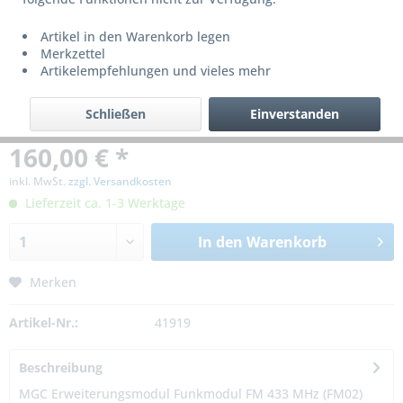
Artikel in den Warenkorb legen
Merkzettel
Artikelempfehlungen und vieles mehr
Schließen
Einverstanden
160,00 € *
inkl. MwSt.
zzgl. Versandkosten
Lieferzeit ca. 1-3 Werktage
In den
Warenkorb
Merken
Artikel-Nr.:
41919
Beschreibung
MGC Erweiterungsmodul Funkmodul FM 433 MHz (FM02)