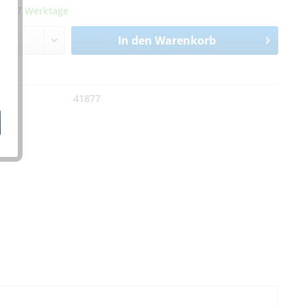
it 5-7 Werktage
In den
Warenkorb
n
:
41877