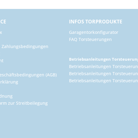
ICE
INFOS TORPRODUKTE
x
Garagentorkonfigurator
FAQ Torsteuerungen
d Zahlungsbedingungen
g
Betriebsanleitungen Torsteueru
ht
Betriebsanleitungen Torsteuerun
Betriebsanleitungen Torsteuerun
eschäftsbedingungen (AGB)
Betriebsanleitungen Torsteuer
rklärung
rdnung
orm zur Streitbeilegung