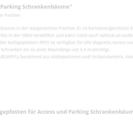
d Parking Schrankenbäume"
r Position
nbaums in der waagerechten Position. Er ist korrosionsgeschützt 
ufenlos in der Höhe verstellbar und kann somit auch optimal an u
er Auflagepfosten AP01 ist verfügbar für alle Magnetic.Access u
L Schranken bis zu einer Baumlänge von 6,0 m benötigt.
n (BSAP01), bestehend aus Klebepatronen und Verbundankern, kann
agepfosten für Access und Parking Schrankenbäu