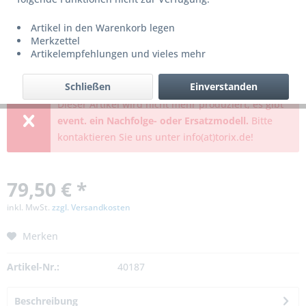
Artikel in den Warenkorb legen
Merkzettel
Artikelempfehlungen und vieles mehr
Schließen
Einverstanden
Dieser Artikel wird nicht mehr produziert, es gibt
event. ein Nachfolge- oder Ersatzmodell.
Bitte
kontaktieren Sie uns unter info(at)torix.de!
79,50 € *
inkl. MwSt.
zzgl. Versandkosten
Merken
Artikel-Nr.:
40187
Beschreibung