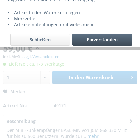
Artikel in den Warenkorb legen
Merkzettel
Artikelempfehlungen und vieles mehr
Schließen
Einverstanden
59,00 € *
inkl. MwSt.
zzgl. Versandkosten
Lieferzeit ca. 1-3 Werktage
In den
Warenkorb
Merken
Artikel-Nr.:
40171
Beschreibung
Der Mini-Funkempfänger BASE-MN von JCM 868.350 MHz
für bis zu 500 Benutzern, wurde zur...
mehr