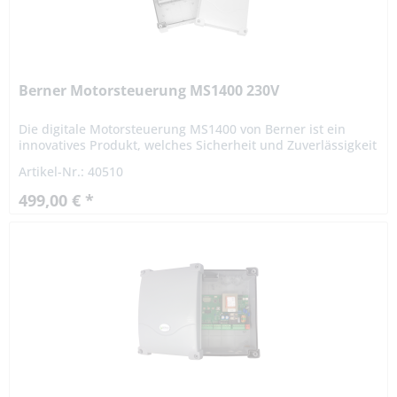
Berner Motorsteuerung MS1400 230V
Die digitale Motorsteuerung MS1400 von Berner ist ein
innovatives Produkt, welches Sicherheit und Zuverlässigkeit
für die Automatisation von 1--flügeligen Toren mit einem
Artikel-Nr.: 40510
230 V...
499,00 € *