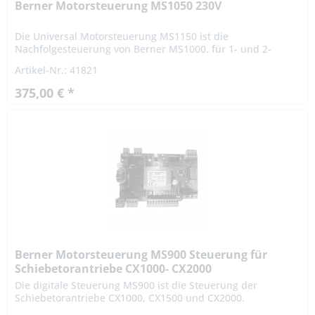
Berner Motorsteuerung MS1050 230V
Die Universal Motorsteuerung MS1150 ist die
Nachfolgesteuerung von Berner MS1000. für 1- und 2-
flügelige Tore mit 230 V AC Motoren mit integrierten oder
Artikel-Nr.: 41821
externen potentialfreien...
375,00 € *
Berner Motorsteuerung MS900 Steuerung für
Schiebetorantriebe CX1000- CX2000
Die digitale Steuerung MS900 ist die Steuerung der
Schiebetorantriebe CX1000, CX1500 und CX2000.