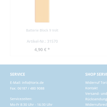
Batterie Block 9 Volt
Artikel-Nr.: 31570
4,90 € *
SERVICE
SHOP SERV
E-Mail: info@torix.de
Widerruf Tori
Kontakt
Fax: 06187 / 480 9088
Versand- un
Servicezeiten:
Rücksendun
Mo-Fr 8:30 Uhr - 16:30 Uhr
Widerrufsrec