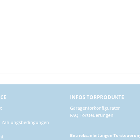
ICE
INFOS TORPRODUKTE
x
Garagentorkonfigurator
FAQ Torsteuerungen
d Zahlungsbedingungen
g
Betriebsanleitungen Torsteueru
ht