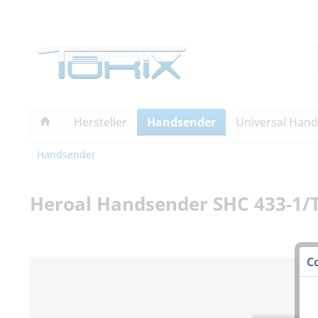
Hersteller
Handsender
Universal Han
Handsender
Heroal Handsender SHC 433-1/T
C