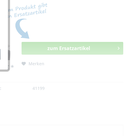
zum Ersatzartikel
Merken
0 € *
:
41199