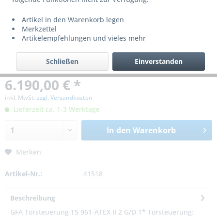
Artikel in den Warenkorb legen
Merkzettel
Artikelempfehlungen und vieles mehr
Schließen
Einverstanden
6.190,00 € *
inkl. MwSt.
zzgl. Versandkosten
Lieferzeit ca. 1-3 Werktage
In den
Warenkorb
Merken
Artikel-Nr.:
41518
Beschreibung
GFA Torsteuerung TS 961-ATEX II 2 G/D 1* Torsteuerung: