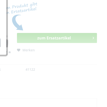
zum Ersatzartikel
Merken
0 € *
:
41122