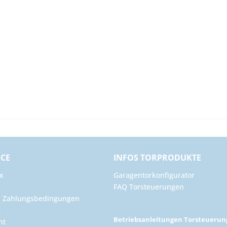
ICE
INFOS TORPRODUKTE
x
Garagentorkonfigurator
FAQ Torsteuerungen
d Zahlungsbedingungen
g
Betriebsanleitungen Torsteueru
ht