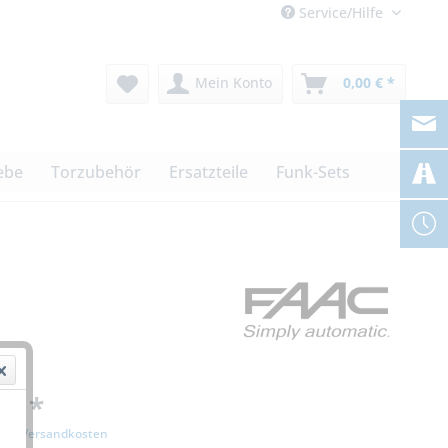
Service/Hilfe
Mein Konto
0,00 € *
ebe
Torzubehör
Ersatzteile
Funk-Sets
 € *
zgl. Versandkosten