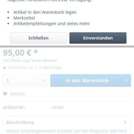
Artikel in den Warenkorb legen
Merkzettel
Artikelempfehlungen und vieles mehr
Schließen
Einverstanden
95,00 € *
inkl. MwSt.
zzgl. Versandkosten
Lieferzeit ca. 1-3 Werktage
In den
Warenkorb
Merken
Artikel-Nr.:
44440
Beschreibung
Dieses Empfängermodul arbeitet auf der Frequenz 868 MHz